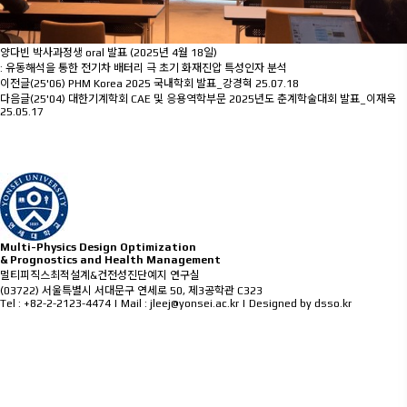
양다빈 박사과정생 oral 발표 (2025년 4월 18일)
: 유동해석을 통한 전기차 배터리 극 초기 화재진압 특성인자 분석
이전글
(25'06) PHM Korea 2025 국내학회 발표_강경혁
25.07.18
다음글
(25'04) 대한기계학회 CAE 및 응용역학부문 2025년도 춘계학술대회 발표_이재욱
25.05.17
M
ulti-Physics
D
esign
O
ptimization
&
P
rognostics and
H
ealth
M
anagement
멀티피직스최적설계&건전성진단예지 연구실
(03722) 서울특별시 서대문구 연세로 50, 제3공학관 C323
Tel : +82-2-2123-4474 | Mail : jleej@yonsei.ac.kr |
Designed by dsso.kr