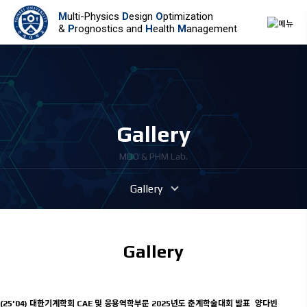
M
ulti-Physics
D
esign
O
ptimization
&
P
rognostics and
H
ealth
M
anagement
G
a
l
l
e
r
y
MDO & PHM Lab.
Gallery
Gallery
(25'04) 대한기계학회 CAE 및 응용역학부문 2025년도 춘계학술대회 발표_양다빈