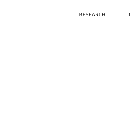
RESEARCH
G
a
l
l
e
r
y
MDO & PHM Lab.