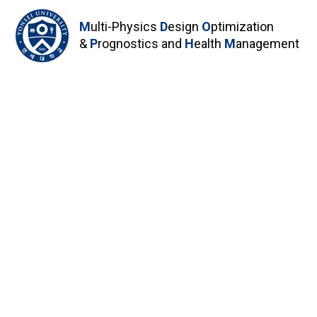
M
ulti-Physics
D
esign
O
ptimization
&
P
rognostics and
H
ealth
M
anagement