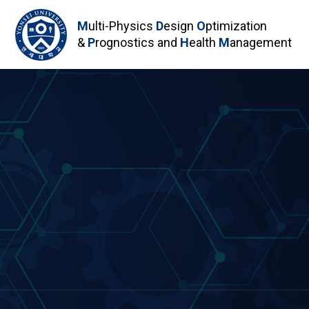
M
ulti-Physics
D
esign
O
ptimization
&
P
rognostics and
H
ealth
M
anagement