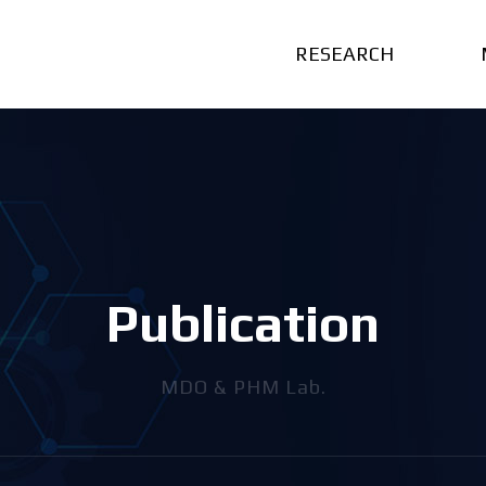
RESEARCH
P
u
b
l
i
c
a
t
i
o
n
MDO & PHM Lab.