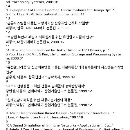
nd Processing Systems
,
2001.01
14
"Development of Global Function Approximations for Design Opt…"
S Kim, J Lee
,
KSME International Journal
,
2000.11
13
"분류시스템을 이용한 다항식기반 반응표면 근사화 모델링"
이종수
,
한국CAD/CAM학회 논문집
,
2000.06
12
"보강된 복합재 패널의 최적설계를 위한 유전알고리즘의 연구"
이종수
,
대한기계학회논문집 A
,
2000.05
11
"Airflow and Sound Induced by Disk Rotation in DVD Drivers, p…"
S Yoo, J Lee, OK Min, S Kim
,
J Information Storage and Processing Syste
m
,
2000.01
10
"유전알고리즘 및 신경회로망을 이용한 다분야통합최적설계문제의 시스템분리기법
연구"
김우석, 이종수
,
한국전산구조공학회지
,
1999.12
9
"구조비선형성을 고려한 천음속 날개꼴의 공력탄성해석"
장민성,이종수
,
연세대학교 산업기술연구소 논문집
,
1999.12
8
"설계민감도해석을 위한 자동미분기법의 적용"
이종수,박창규
,
연세대학교 산업기술연구소 논문집
,
1998.12
7
"GA's in Decomposition Based Design - Subsystem Interactions …"
J Lee, P Hajela
,
Structural Optimization
,
1997.10
6
"GA Based Simulation of Immune Networks - Applications in Str…"
P Hajela, J Yoo, J Lee
,
International Journal of Engineering Optimization
,
1