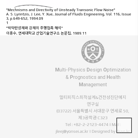
"Mechnisms and Directivity of Unsteady Transonic Flow Noise"
A. S. Lyrintzis, J. Lee, Y. Xue
,
Journal of Fluids Engineering
,
Vol. 116, Issue
3, p.649-652
,
1994.09
1
"박막탄성체와 강체의 주행접촉 해석"
이종수
,
연세대학교 산업기술연구소 논문집
,
1989.11
11
12
M
ulti-Physics
D
esign
O
ptimization
&
P
rognostics and
H
ealth
M
anagement
멀티피직스최적설계&건전성진단예지
연구실
(03722) 서울특별시 서대문구 연세로 50,
제3공학관 C323
Tel : +82-2-2123-4474 | Mail :
jleej@yonsei.ac.kr |
Designed by dsso.kr