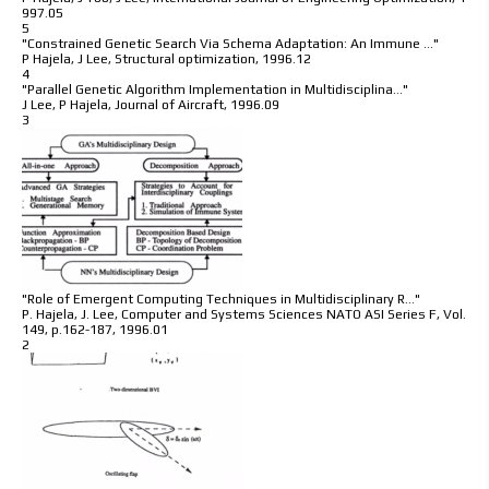
997.05
5
"Constrained Genetic Search Via Schema Adaptation: An Immune …"
P Hajela, J Lee
,
Structural optimization
,
1996.12
4
"Parallel Genetic Algorithm Implementation in Multidisciplina…"
J Lee, P Hajela
,
Journal of Aircraft
,
1996.09
3
"Role of Emergent Computing Techniques in Multidisciplinary R…"
P. Hajela, J. Lee
,
Computer and Systems Sciences NATO ASI Series F
,
Vol.
149, p.162-187
,
1996.01
2