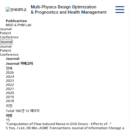
M
ulti-Physics
D
esign
O
ptimization
&
P
rognostics and
H
ealth
M
anagement
P
u
b
l
i
c
a
t
i
o
n
MDO & PHM Lab.
Journal
Patent
Conference
Journal
Journal
Patent
Conference
Journal
Journal 카테고리
전체
2026
2024
2023
2022
2021
2020
2019
2018
이전
Total 180건
12 페이지
이전
15
"Computation of Flow Induced Noise in DVD Drives - Effects of…"
S Yoo, J Lee, OK Min
,
ASME Transactions Journal of Information Storage a